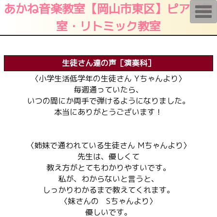
あかね音楽教室【岡山市東区】ピアノ教
T
o
室・リトミック教室
g
g
l
e
n
a
生徒さん達の声［演奏科］
v
i
〈小学生活低学年の生徒さん Yちゃんより〉
g
毎週通っていたら、
a
t
いつの間にか両手で弾けるようになりました。
i
本当にありがとうございます！
o
n
〈姉妹で通われている生徒さん Mちゃんより〉
先生は、優しくて
教え方がとてもわかりやすいです。
私が、わからないと言うと、
しっかりわかるまで教えてくれます。
〈妹さんの Sちゃんより〉
優しいです。